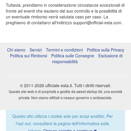
Politica sulle Consegne
Tuttavia, prendiamo in considerazione circostanze eccezionali di
fronte ad eventi che esulano dal suo controllo e la possibilità di
Esclusione di responsabilità
un eventuale rimborso verrà valutata caso per caso. La
preghiamo di contattarci all'indirizzo support@official-esta.com.
Chi siamo
Servizi
Termini e condizioni
Politica sulla Privacy
Politica sui Rimborsi
Politica sulle Consegne
Esclusione di
responsabilità
© 2011-2026
ufficiale-esta.it
. Tutti i diritti riservati.
Questo sito web è di proprietà e gestito da sweet startup ltd, una società
privata. Non siamo affiliati a nessun governo o ambasciata.
Questo sito utilizza i cookie solo per scopi analitici. Per
l'opt-out, consultare la pagina dell'informativa sulla
privacy.
Oppure accetta e continua ✖